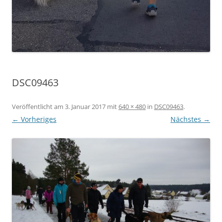
DSC09463
Veröffentlicht am
3. Januar 2017
mit
640 × 480
in
DSC09463
.
← Vorheriges
Nächstes →