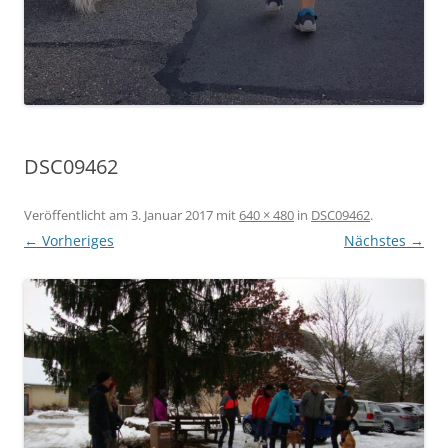
DSC09462
Veröffentlicht am
3. Januar 2017
mit
640 × 480
in
DSC09462
.
← Vorheriges
Nächstes →