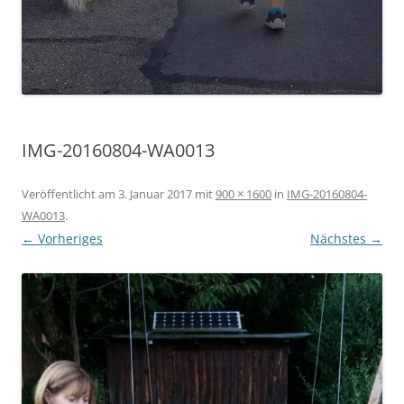
IMG-20160804-WA0013
Veröffentlicht am
3. Januar 2017
mit
900 × 1600
in
IMG-20160804-
WA0013
.
← Vorheriges
Nächstes →