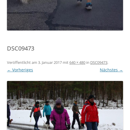
DSC09473
Veröffentlicht am
3. Januar 2017
mit
640 × 480
in
DSC09473
.
← Vorheriges
Nächstes →