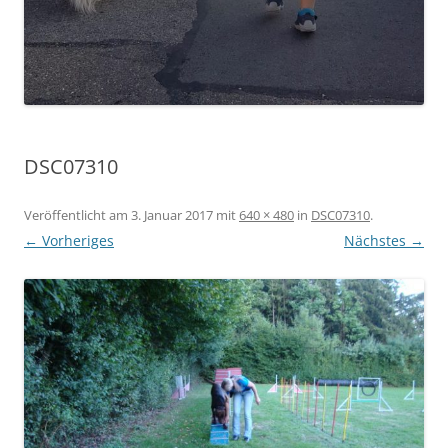
DSC07310
Veröffentlicht am
3. Januar 2017
mit
640 × 480
in
DSC07310
.
← Vorheriges
Nächstes →