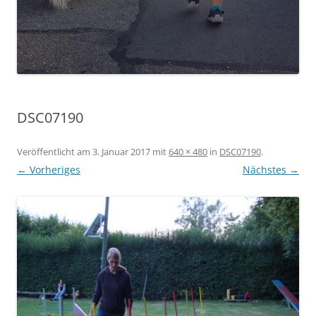
DSC07190
Veröffentlicht am
3. Januar 2017
mit
640 × 480
in
DSC07190
.
← Vorheriges
Nächstes →