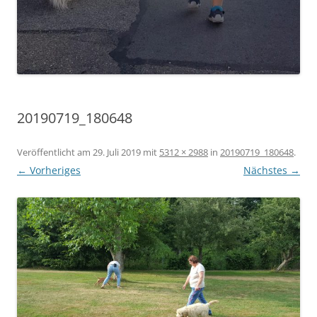
20190719_180648
Veröffentlicht am
29. Juli 2019
mit
5312 × 2988
in
20190719_180648
.
← Vorheriges
Nächstes →