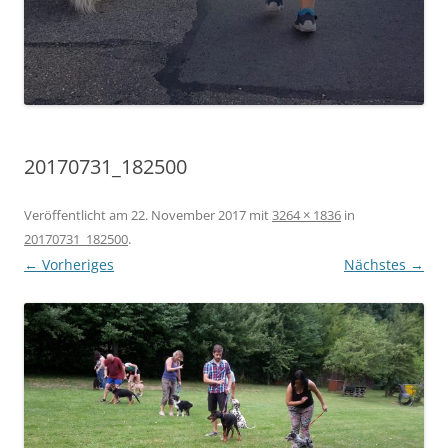
20170731_182500
Veröffentlicht am
22. November 2017
mit
3264 × 1836
in
20170731_182500
.
← Vorheriges
Nächstes →