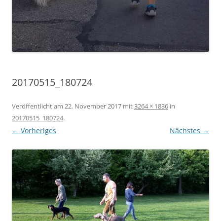
20170515_180724
Veröffentlicht am
22. November 2017
mit
3264 × 1836
in
20170515_180724
.
← Vorheriges
Nächstes →