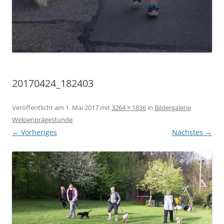
20170424_182403
Veröffentlicht am
1. Mai 2017
mit
3264 × 1836
in
Bildergalerie
Welpenprägestunde
.
← Vorheriges
Nächstes →