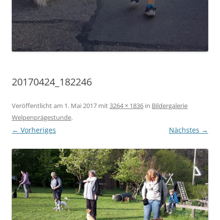
20170424_182246
Veröffentlicht am
1. Mai 2017
mit
3264 × 1836
in
Bildergalerie
Welpenprägestunde
.
← Vorheriges
Nächstes →