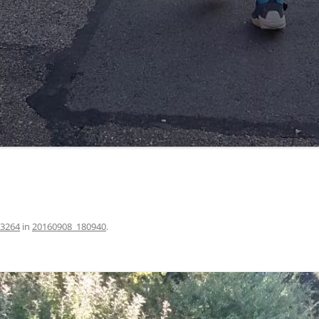
 3264
in
20160908_180940
.