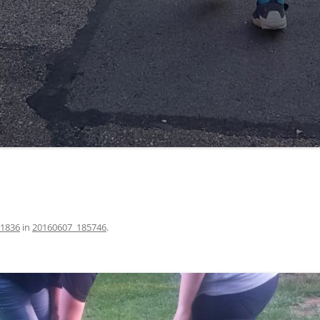
 1836
in
20160607_185746
.