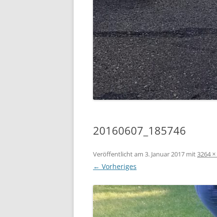
20160607_185746
Veröffentlicht am
3. Januar 2017
mit
3264 ×
← Vorheriges