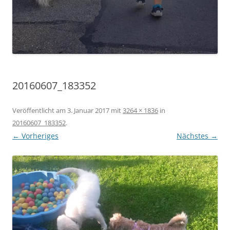
20160607_183352
Veröffentlicht am
3. Januar 2017
mit
3264 × 1836
in
20160607_183352
.
← Vorheriges
Nächstes →