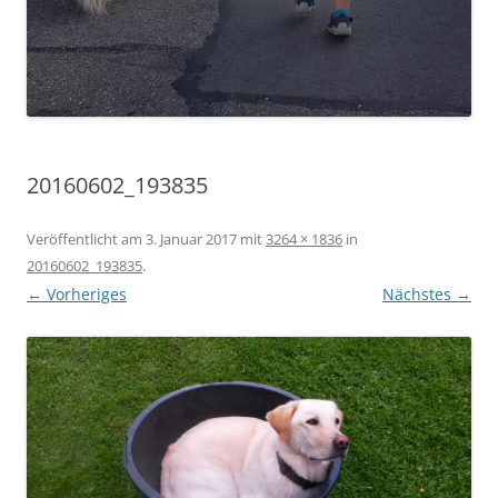
20160602_193835
Veröffentlicht am
3. Januar 2017
mit
3264 × 1836
in
20160602_193835
.
← Vorheriges
Nächstes →