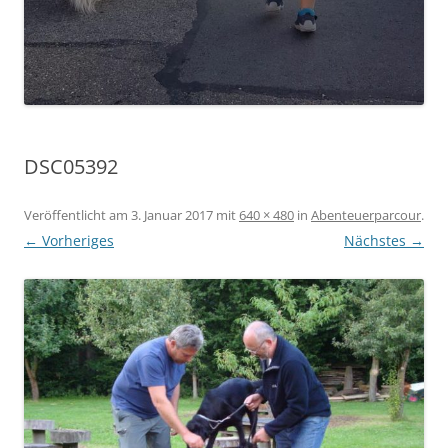
DSC05392
Veröffentlicht am
3. Januar 2017
mit
640 × 480
in
Abenteuerparcour
.
← Vorheriges
Nächstes →